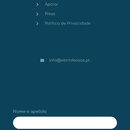
Apoiar
Press
Política de Privacidade
info@abrirdeasas.pt
Nome e apelido